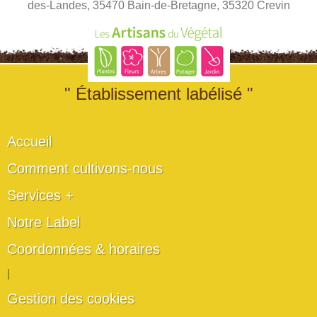
des-Landes, 35470 Bain-de-Bretagne, 35320 Crevin
" Établissement labélisé "
Accueil
Comment cultivons-nous
Services +
Notre Label
Coordonnées & horaires
|
Gestion des cookies