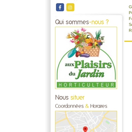
G
P
F
Qui sommes
-nous ?
S
R
Nous
situer
Coordonnées
&
Horaires