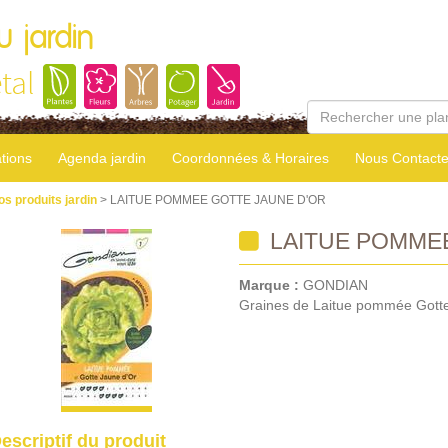
u jardin
tal
tions
Agenda jardin
Coordonnées & Horaires
Nous Contacte
os produits jardin
> LAITUE POMMEE GOTTE JAUNE D'OR
LAITUE POMMEE
Marque :
GONDIAN
Graines de Laitue pommée Gotte
escriptif du produit