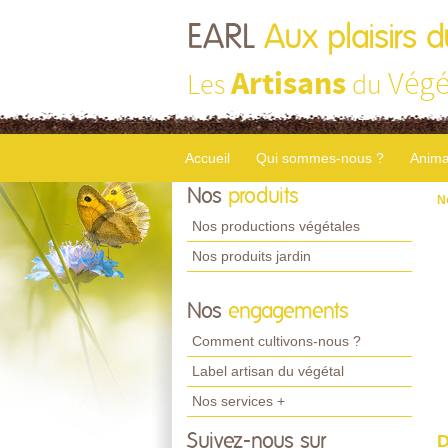
EARL
Aux plaisirs d
Artisans
Végé
Les
du
Accueil
Qui sommes-nous ?
Anima
Nos
produits
N
Nos productions végétales
Nos produits jardin
Nos
engagements
Comment cultivons-nous ?
Label artisan du végétal
Nos services +
Suivez-nous sur
D