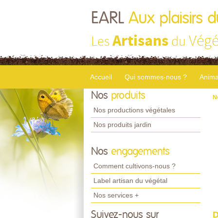
EARL
Aux plaisirs d
Artisans
Végé
Les
du
Accueil
Qui sommes-nous ?
Anima
Nos
produits
N
Nos productions végétales
Nos produits jardin
Nos
engagements
Comment cultivons-nous ?
Label artisan du végétal
Nos services +
Suivez-nous sur
D