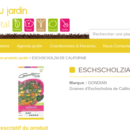
u jardin
tal
tions
Agenda jardin
Coordonnées & Horaires
Nous Contacte
os produits jardin
> ESCHSCHOLZIA DE CALIFORNIE
ESCHSCHOLZIA 
Marque :
GONDIAN
Graines d'Eschscholzia de Califo
escriptif du produit