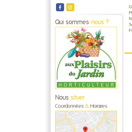
G
P
N
Qui sommes
-nous ?
S
F
Nous
situer
Coordonnées
&
Horaires