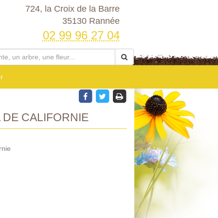
724, la Croix de la Barre
35130 Rannée
02 99 96 27 04
r
DE CALIFORNIE
rnie