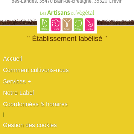
des-Landes, 35470 Bain-de-Bretagne, 35320 Crevin
" Établissement labélisé "
Accueil
Comment cultivons-nous
Services +
Notre Label
Coordonnées & horaires
|
Gestion des cookies