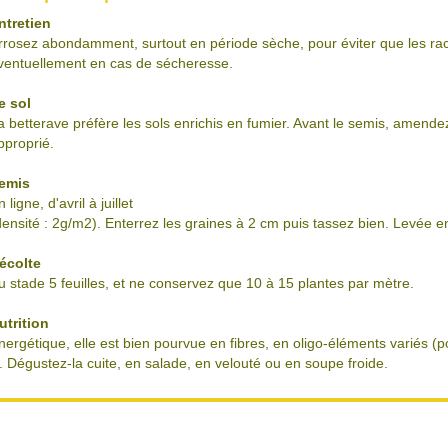
ntretien
rrosez abondamment, surtout en période sèche, pour éviter que les rac
ventuellement en cas de sécheresse.
e sol
a betterave préfère les sols enrichis en fumier. Avant le semis, amend
pproprié.
emis
 ligne, d'avril à juillet
densité : 2g/m2). Enterrez les graines à 2 cm puis tassez bien. Levée en
écolte
u stade 5 feuilles, et ne conservez que 10 à 15 plantes par mètre.
utrition
nergétique, elle est bien pourvue en fibres, en oligo-éléments variés (
. Dégustez-la cuite, en salade, en velouté ou en soupe froide.