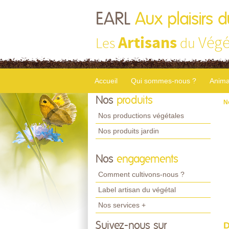
EARL
Aux plaisirs d
Artisans
Végé
Les
du
Accueil
Qui sommes-nous ?
Anima
Nos
produits
N
Nos productions végétales
Nos produits jardin
Nos
engagements
Comment cultivons-nous ?
Label artisan du végétal
Nos services +
Suivez-nous sur
D