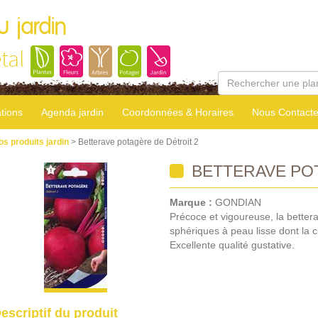
u jardin
tal
tions
Agenda jardin
Coordonnées & Horaires
Nous Contacte
os produits jardin
> Betterave potagère de Détroit 2
BETTERAVE POT
Marque :
GONDIAN
Précoce et vigoureuse, la bettera
sphériques à peau lisse dont la c
Excellente qualité gustative.
escriptif du produit