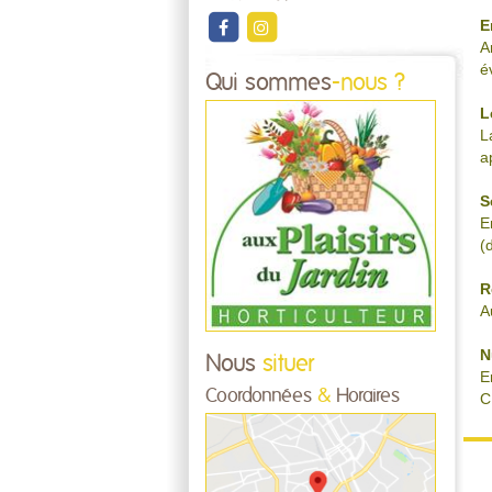
E
A
é
Qui sommes
-nous ?
L
L
a
S
En
(
R
A
N
Nous
situer
E
Coordonnées
&
Horaires
C