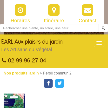
Horaires
Itinéraire
Contact
EARL
Aux plaisirs du jardin
Toggl
navig
Les Artisans du Végétal
02 99 96 27 04
Nos produits jardin
> Persil commun 2