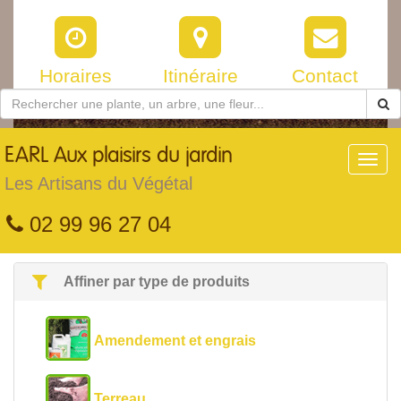
Horaires
Itinéraire
Contact
EARL
Aux plaisirs du jardin
Toggl
navig
Les Artisans du Végétal
02 99 96 27 04
Affiner par type de produits
Amendement et engrais
Terreau