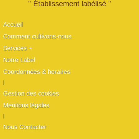
" Établissement labélisé "
Accueil
Comment cultivons-nous
Services +
Notre Label
Coordonnées & horaires
|
Gestion des cookies
Mentions légales
|
Nous Contacter