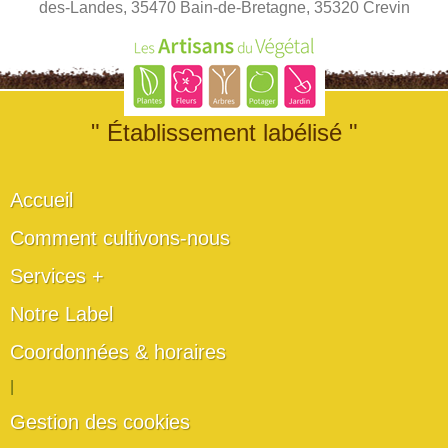
des-Landes, 35470 Bain-de-Bretagne, 35320 Crevin
" Établissement labélisé "
Accueil
Comment cultivons-nous
Services +
Notre Label
Coordonnées & horaires
|
Gestion des cookies