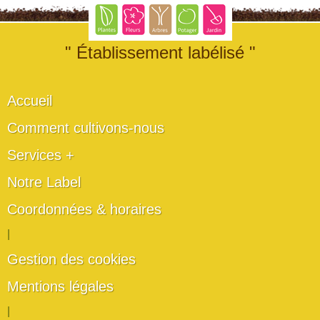
" Établissement labélisé "
Accueil
Comment cultivons-nous
Services +
Notre Label
Coordonnées & horaires
|
Gestion des cookies
Mentions légales
|