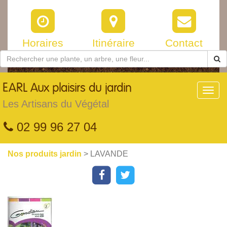
Horaires
Itinéraire
Contact
EARL
Aux plaisirs du jardin
Toggl
navig
Les Artisans du Végétal
02 99 96 27 04
Nos produits jardin
> LAVANDE