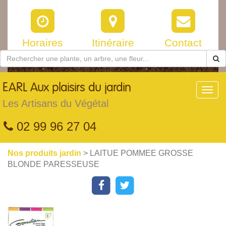
Horaires
Itinéraire
Contact
EARL
Aux plaisirs du jardin
Toggl
navig
Les Artisans du Végétal
02 99 96 27 04
Nos produits jardin
> LAITUE POMMEE GROSSE
BLONDE PARESSEUSE