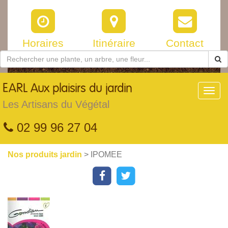
Horaires
Itinéraire
Contact
EARL
Aux plaisirs du jardin
Toggl
navig
Les Artisans du Végétal
02 99 96 27 04
Nos produits jardin
> IPOMEE