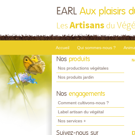
EARL
Aux plaisirs d
Artisans
Végé
Les
du
Accueil
Qui sommes-nous ?
Anima
Nos
produits
N
Nos productions végétales
Nos produits jardin
Nos
engagements
Comment cultivons-nous ?
Label artisan du végétal
Nos services +
Suivez-nous sur
D