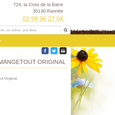
724, la Croix de la Barre
35130 Rannée
02 99 96 27 04
r
 MANGETOUT ORIGINAL
t Original.