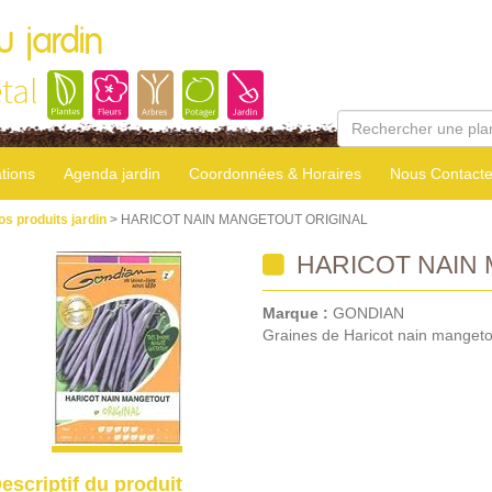
u jardin
tal
tions
Agenda jardin
Coordonnées & Horaires
Nous Contacte
os produits jardin
> HARICOT NAIN MANGETOUT ORIGINAL
HARICOT NAIN
Marque :
GONDIAN
Graines de Haricot nain mangetou
escriptif du produit