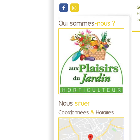
G
H
l
Qui sommes
-nous ?
Nous
situer
Coordonnées
&
Horaires