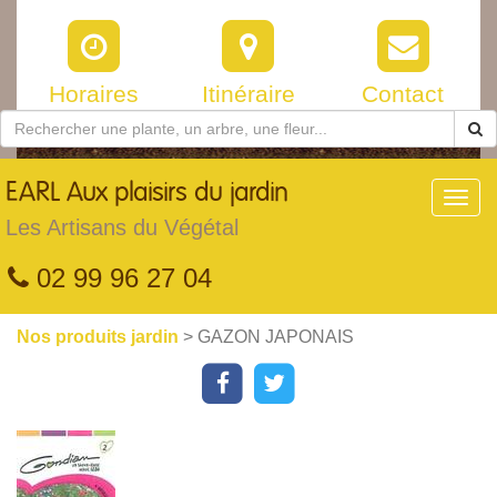
Horaires
Itinéraire
Contact
EARL
Aux plaisirs du jardin
Toggl
navig
Les Artisans du Végétal
02 99 96 27 04
Nos produits jardin
> GAZON JAPONAIS