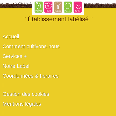
" Établissement labélisé "
Accueil
Comment cultivons-nous
Services +
Notre Label
Coordonnées & horaires
|
Gestion des cookies
Mentions légales
|