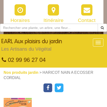
Horaires
Itinéraire
Contact
EARL
Aux plaisirs du jardin
Toggl
navig
Les Artisans du Végétal
02 99 96 27 04
Nos produits jardin
> HARICOT NAIN A ECOSSER
CORDIAL