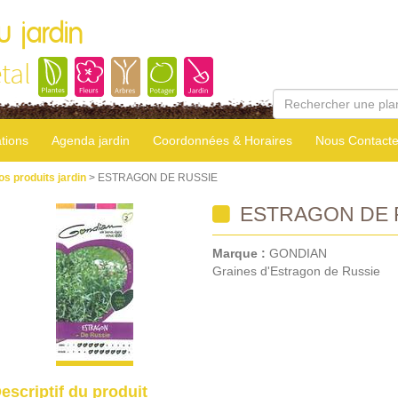
u jardin
tal
tions
Agenda jardin
Coordonnées & Horaires
Nous Contacte
os produits jardin
> ESTRAGON DE RUSSIE
ESTRAGON DE 
Marque :
GONDIAN
Graines d'Estragon de Russie
escriptif du produit