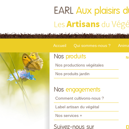
EARL
Aux plaisirs d
Artisans
Végé
Les
du
Accueil
Qui sommes-nous ?
Anima
Nos
produits
N
Nos productions végétales
Nos produits jardin
Nos
engagements
Comment cultivons-nous ?
Label artisan du végétal
Nos services +
Suivez-nous sur
D