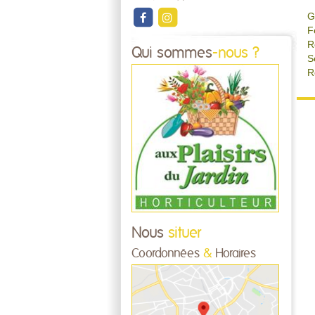
G
F
R
Qui sommes
-nous ?
S
R
Nous
situer
Coordonnées
&
Horaires