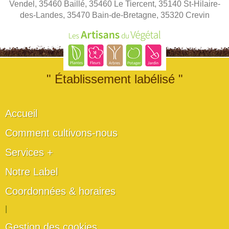
Vendel, 35460 Baillé, 35460 Le Tiercent, 35140 St-Hilaire-
des-Landes, 35470 Bain-de-Bretagne, 35320 Crevin
" Établissement labélisé "
Accueil
Comment cultivons-nous
Services +
Notre Label
Coordonnées & horaires
|
Gestion des cookies