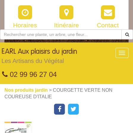
Horaires
Itinéraire
Contact
EARL
Aux plaisirs du jardin
Toggl
navig
Les Artisans du Végétal
02 99 96 27 04
Nos produits jardin
> COURGETTE VERTE NON
COUREUSE D'ITALIE