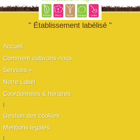
" Établissement labélisé "
Accueil
Comment cultivons-nous
Services +
Notre Label
Coordonnées & horaires
|
Gestion des cookies
Mentions légales
|