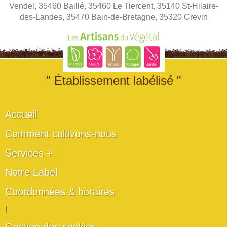
Vendel, 35460 Baillé, 35460 Le Tiercent, 35140 St-Hilaire-
des-Landes, 35470 Bain-de-Bretagne, 35320 Crevin
" Établissement labélisé "
Accueil
Comment cultivons-nous
Services +
Notre Label
Coordonnées & horaires
|
Gestion des cookies