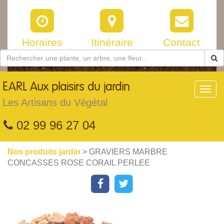
Horaires
Itinéraire
Contact
EARL
Aux plaisirs du jardin
Toggl
navig
Les Artisans du Végétal
02 99 96 27 04
Nos produits jardin
> GRAVIERS MARBRE
CONCASSES ROSE CORAIL PERLEE