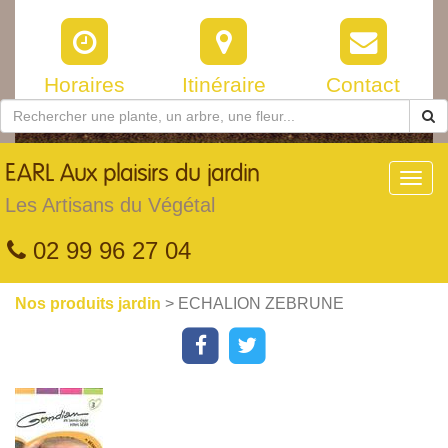
Horaires
Itinéraire
Contact
EARL
Aux plaisirs du jardin
Toggl
navig
Les Artisans du Végétal
02 99 96 27 04
Nos produits jardin
> ECHALION ZEBRUNE