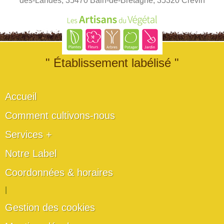
des-Landes, 35470 Bain-de-Bretagne, 35320 Crevin
" Établissement labélisé "
Accueil
Comment cultivons-nous
Services +
Notre Label
Coordonnées & horaires
|
Gestion des cookies