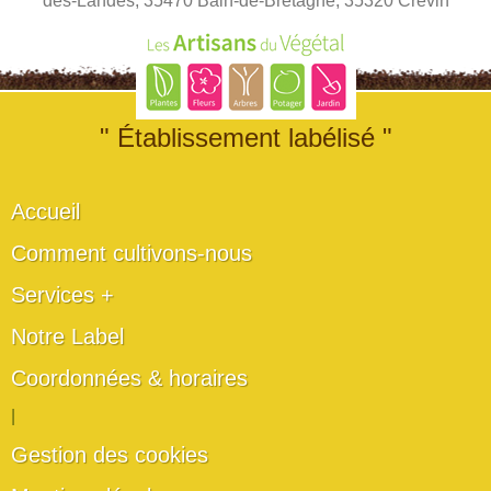
des-Landes, 35470 Bain-de-Bretagne, 35320 Crevin
" Établissement labélisé "
Accueil
Comment cultivons-nous
Services +
Notre Label
Coordonnées & horaires
|
Gestion des cookies