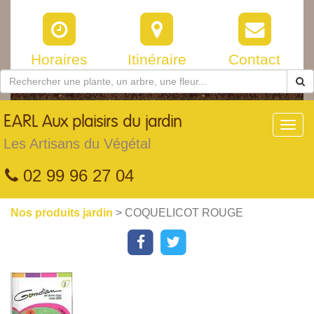
Horaires
Itinéraire
Contact
EARL
Aux plaisirs du jardin
Toggl
navig
Les Artisans du Végétal
02 99 96 27 04
Nos produits jardin
> COQUELICOT ROUGE