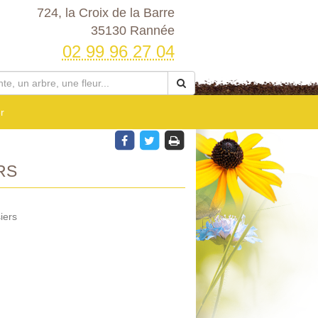
724, la Croix de la Barre
35130 Rannée
02 99 96 27 04
r
RS
iers