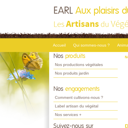
EARL
Aux plaisirs d
Artisans
Végé
Les
du
Accueil
Qui sommes-nous ?
Anima
Nos
produits
N
Nos productions végétales
Nos produits jardin
Nos
engagements
Comment cultivons-nous ?
Label artisan du végétal
Nos services +
Suivez-nous sur
D