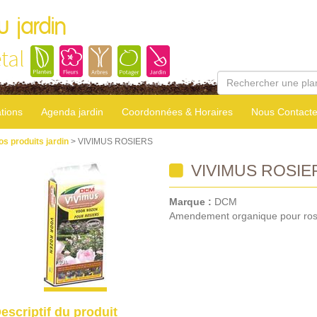
u jardin
tal
tions
Agenda jardin
Coordonnées & Horaires
Nous Contacte
os produits jardin
> VIVIMUS ROSIERS
VIVIMUS ROSIE
Marque :
DCM
Amendement organique pour ros
escriptif du produit