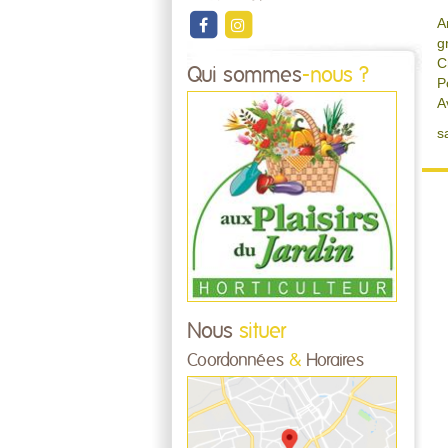
A
g
C
Qui sommes
-nous ?
P
A
s
Nous
situer
Coordonnées
&
Horaires