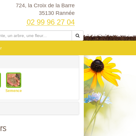
724, la Croix de la Barre
35130 Rannée
02 99 96 27 04
r
e
Semence
rs