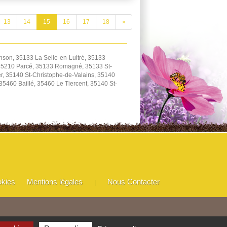
13
14
15
16
17
18
»
son, 35133 La Selle-en-Luitré, 35133
 35210 Parcé, 35133 Romagné, 35133 St-
, 35140 St-Christophe-de-Valains, 35140
460 Baillé, 35460 Le Tiercent, 35140 St-
okies
Mentions légales
Nous Contacter
|