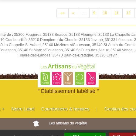
««
«
…
9
10
11
12
mité de :
35300 Fougères, 35133 Beaucé, 35133 Fleurigné, 35133 La Chapelle-Jan
 35210 Combourtillé, 35210 Dompierre-du-Chemin, 35133 Javené, 35133 Lécousse,
 La Chapelle-St-Aubert, 35140 Mézières s/Couesnon, 35140 St-Aubin-du-Cormier
ouesnon, 35140 St-Marc s/Couesnon, 35140 St-Ouen-des-Alleux, 35140 Vendel, 35
Hilaire-des-Landes, 35470 Bain-de-Bretagne, 35320 Crevin
" Établissement labélisé "
s +
Notre Label
Coordonnées & horaires
Gestion des co
|
Les artisans du végétal
Horticulteurs et pépinièristes de France