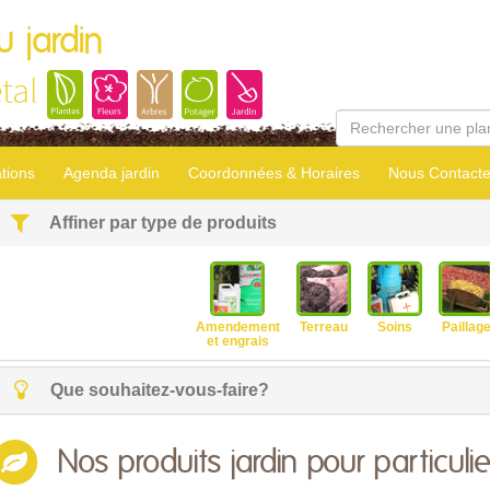
u jardin
tal
tions
Agenda jardin
Coordonnées & Horaires
Nous Contacte
Affiner par type de produits
Amendement
Terreau
Soins
Paillag
et engrais
Que souhaitez-vous-faire?
Nos produits jardin pour particulie