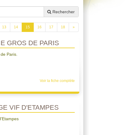
Rechercher
13
14
15
16
17
18
»
E GROS DE PARIS
 de Paris.
Voir la fiche complète
E VIF D'ETAMPES
 d'Etampes