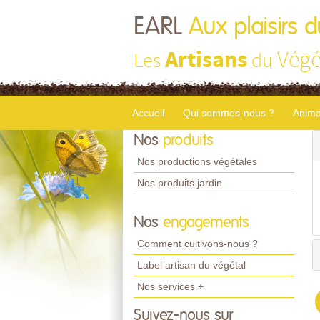
EARL
Aux plaisirs d
Artisans
Végé
Les
du
Accueil
Qui sommes-nous ?
Anima
Nos
produits
Nos productions végétales
Nos produits jardin
Nos
engagements
Comment cultivons-nous ?
Label artisan du végétal
Nos services +
Suivez-nous sur