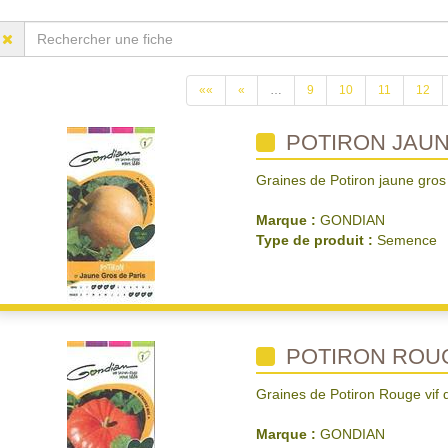
««
«
…
9
10
11
12
POTIRON JAUN
Graines de Potiron jaune gros
Marque :
GONDIAN
Type de produit :
Semence
POTIRON ROUG
Graines de Potiron Rouge vif
Marque :
GONDIAN