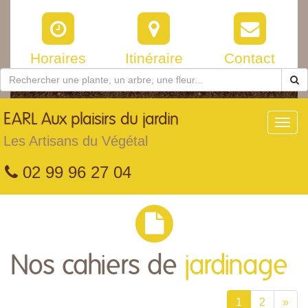
Horaires
Itinéraire
Contact
EARL
Aux plaisirs du jardin
Toggl
navig
Les Artisans du Végétal
02 99 96 27 04
Nos cahiers de
jardinage
1
2
»