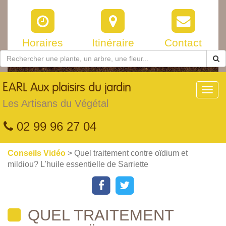
Horaires
Itinéraire
Contact
EARL
Aux plaisirs du jardin
Toggl
navig
Les Artisans du Végétal
02 99 96 27 04
Conseils Vidéo
> Quel traitement contre oïdium et
mildiou? L'huile essentielle de Sarriette
QUEL TRAITEMENT