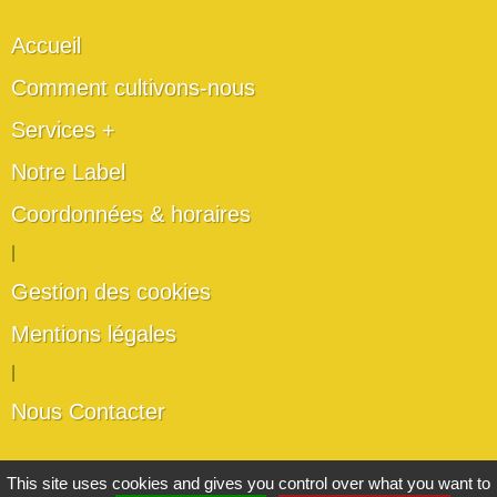
Accueil
Comment cultivons-nous
Services +
Notre Label
Coordonnées & horaires
|
Gestion des cookies
Mentions légales
|
Nous Contacter
Les artisans du végétal
This site uses cookies and gives you control over what you want to