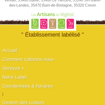
Vendel, 35460 Baillé, 35460 Le Tiercent, 35140 St-Hilaire-
des-Landes, 35470 Bain-de-Bretagne, 35320 Crevin
" Établissement labélisé "
Accueil
Comment cultivons-nous
Services +
Notre Label
Coordonnées & horaires
|
Gestion des cookies