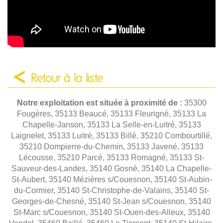
Retour à la liste
Notre exploitation est située à proximité de :
35300
Fougères, 35133 Beaucé, 35133 Fleurigné, 35133 La
Chapelle-Janson, 35133 La Selle-en-Luitré, 35133
Laignelet, 35133 Luitré, 35133 Billé, 35210 Combourtillé,
35210 Dompierre-du-Chemin, 35133 Javené, 35133
Lécousse, 35210 Parcé, 35133 Romagné, 35133 St-
Sauveur-des-Landes, 35140 Gosné, 35140 La Chapelle-
St-Aubert, 35140 Mézières s/Couesnon, 35140 St-Aubin-
du-Cormier, 35140 St-Christophe-de-Valains, 35140 St-
Georges-de-Chesné, 35140 St-Jean s/Couesnon, 35140
St-Marc s/Couesnon, 35140 St-Ouen-des-Alleux, 35140