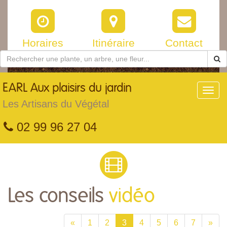
Horaires
Itinéraire
Contact
EARL
Aux plaisirs du jardin
Toggl
navig
Les Artisans du Végétal
02 99 96 27 04
Les conseils
vidéo
«
1
2
3
4
5
6
7
»